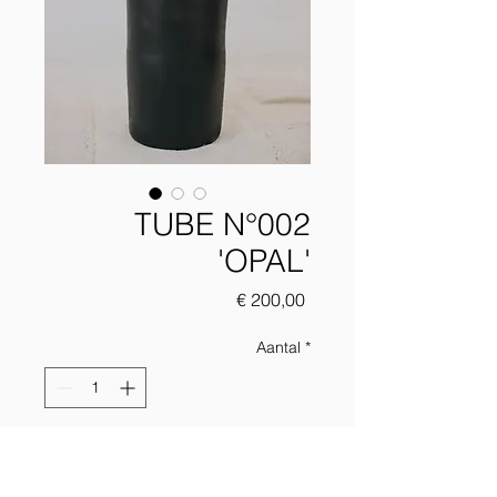
TUBE N°002
'OPAL'
Prijs
€ 200,00
Aantal
*
Add to chart