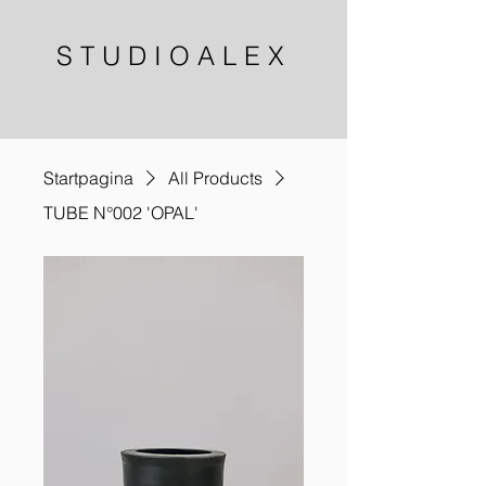
S T U D I O A L E X
Startpagina
All Products
TUBE N°002 'OPAL'