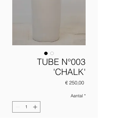
TUBE N°003
'CHALK'
Prijs
€ 250,00
Aantal
*
Add to chart