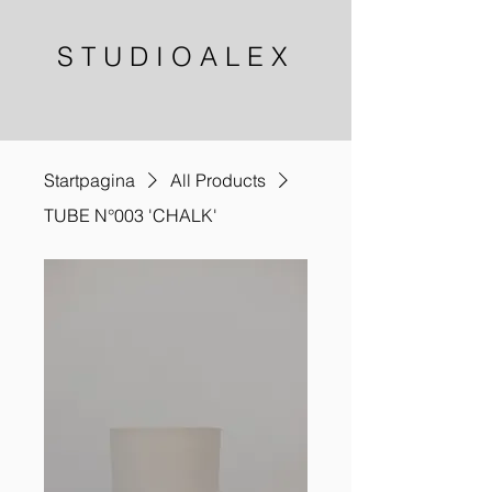
S T U D I O A L E X
Startpagina
All Products
TUBE N°003 'CHALK'